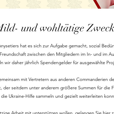
ild- und wohltätige Zwec
nysetiers hat es sich zur Aufgabe gemacht, sozial Bedürft
 Freundschaft zwischen den Mitgliedern im In- und im A
n wir daher jährlich Spendengelder für ausgewählte Pro
gemeinsam mit Vertretern aus anderen Commanderien de
, der seitdem unter anderem größere Summen für die Fl
r die Ukraine-Hilfe sammeln und gezielt weiterleiten konn
ige Arbeit mit unterstützen wollen, gelangen Sie hier 